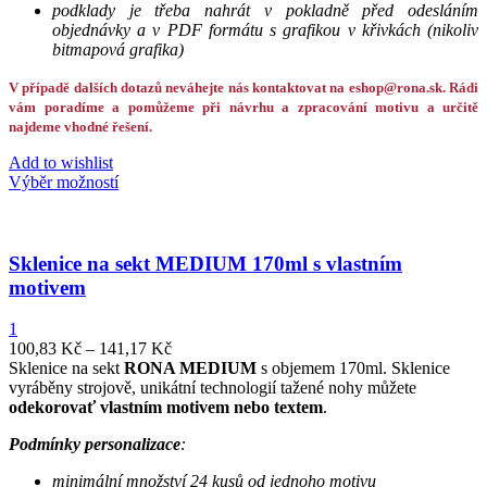
podklady je třeba nahrát v pokladně před odesláním
objednávky a v PDF formátu s grafikou v křivkách (nikoliv
bitmapová grafika)
V případě dalších dotazů neváhejte nás kontaktovat na eshop@rona.sk. Rádi
vám poradíme a pomůžeme při návrhu a zpracování motivu a určitě
najdeme vhodné řešení.
Add to wishlist
Výběr možností
Sklenice na sekt MEDIUM 170ml s vlastním
motivem
1
100,83
Kč
–
141,17
Kč
Sklenice na sekt
RONA MEDIUM
s objemem 170ml. Sklenice
vyráběny strojově, unikátní technologií tažené nohy můžete
odekorovať vlastním motivem nebo textem
.
Podmínky personalizace
:
minimální množství 24 kusů od jednoho motivu