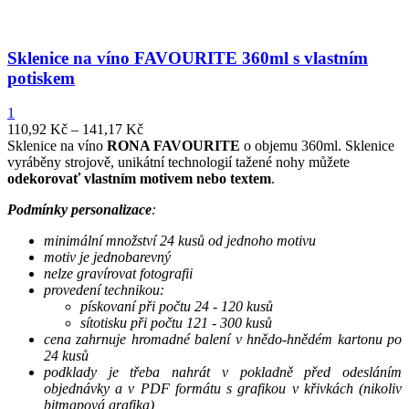
Sklenice na víno FAVOURITE 360ml s vlastním
potiskem
1
110,92
Kč
–
141,17
Kč
Sklenice na víno
RONA FAVOURITE
o objemu 360ml. Sklenice
vyráběny strojově, unikátní technologií tažené nohy můžete
odekorovať vlastním motivem nebo textem
.
Podmínky personalizace
:
minimální množství 24 kusů od jednoho motivu
motiv je jednobarevný
nelze gravírovat fotografii
provedení technikou:
pískovaní při počtu 24 - 120 kusů
sítotisku při počtu 121 - 300 kusů
cena zahrnuje hromadné balení v hnědo-hnědém kartonu po
24 kusů
podklady je třeba nahrát v pokladně před odesláním
objednávky a v PDF formátu s grafikou v křivkách (nikoliv
bitmapová grafika)