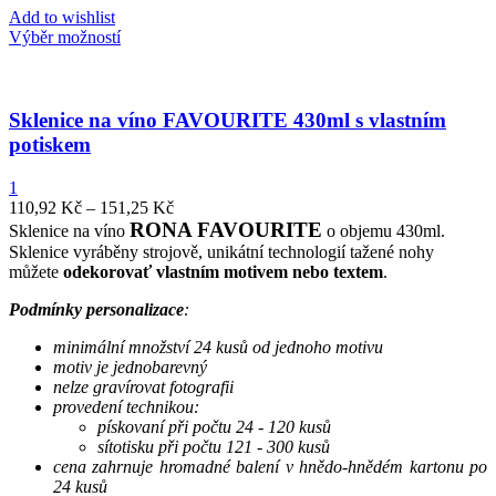
Add to wishlist
Výběr možností
Sklenice na víno FAVOURITE 430ml s vlastním
potiskem
1
110,92
Kč
–
151,25
Kč
RONA FAVOURITE
Sklenice na víno
o objemu 430ml.
Sklenice vyráběny strojově, unikátní technologií tažené nohy
můžete
odekorovať vlastním motivem nebo textem
.
Podmínky personalizace
:
minimální množství 24 kusů od jednoho motivu
motiv je jednobarevný
nelze gravírovat fotografii
provedení technikou:
pískovaní při počtu 24 - 120 kusů
sítotisku při počtu 121 - 300 kusů
cena zahrnuje hromadné balení v hnědo-hnědém kartonu po
24 kusů