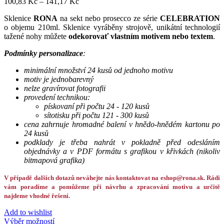
100,83
Kč
–
141,17
Kč
Sklenice
RONA
na sekt nebo prosecco ze série
CELEBRATION
o objemu 210ml. Sklenice vyráběny strojově, unikátní technologií
tažené nohy můžete
odekorovať vlastním motivem nebo textem
.
Podmínky personalizace
:
minimální množství 24 kusů od jednoho motivu
motiv je jednobarevný
nelze gravírovat fotografii
provedení technikou:
pískovaní při počtu 24 - 120 kusů
sítotisku při počtu 121 - 300 kusů
cena zahrnuje hromadné balení v hnědo-hnědém kartonu po
24 kusů
podklady je třeba nahrát v pokladně před odesláním
objednávky a v PDF formátu s grafikou v křivkách (nikoliv
bitmapová grafika)
V případě dalších dotazů neváhejte nás kontaktovat na eshop@rona.sk. Rádi
vám poradíme a pomůžeme při návrhu a zpracování motivu a určitě
najdeme vhodné řešení.
Add to wishlist
Výběr možností