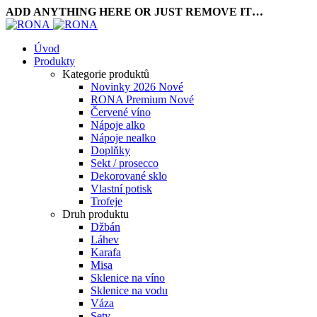
ADD ANYTHING HERE OR JUST REMOVE IT…
Úvod
Produkty
Kategorie produktů
Novinky 2026
Nové
RONA Premium
Nové
Červené víno
Nápoje alko
Nápoje nealko
Doplňky
Sekt / prosecco
Dekorované sklo
Vlastní potisk
Trofeje
Druh produktu
Džbán
Láhev
Karafa
Misa
Sklenice na víno
Sklenice na vodu
Váza
Sety