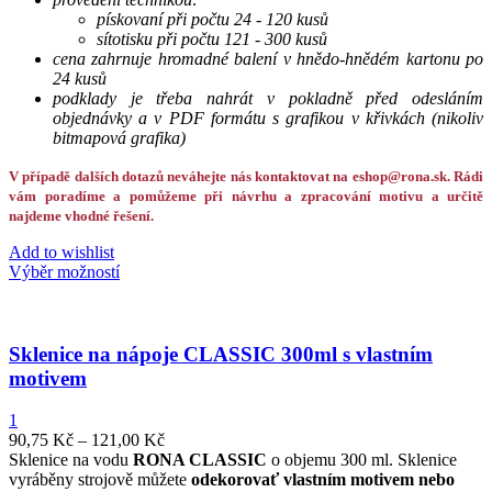
pískovaní při počtu 24 - 120 kusů
sítotisku při počtu 121 - 300 kusů
cena zahrnuje hromadné balení v hnědo-hnědém kartonu po
24 kusů
podklady je třeba nahrát v pokladně před odesláním
objednávky a v PDF formátu s grafikou v křivkách (nikoliv
bitmapová grafika)
V případě dalších dotazů neváhejte nás kontaktovat na eshop@rona.sk. Rádi
vám poradíme a pomůžeme při návrhu a zpracování motivu a určitě
najdeme vhodné řešení.
Add to wishlist
Výběr možností
Sklenice na nápoje CLASSIC 300ml s vlastním
motivem
1
90,75
Kč
–
121,00
Kč
Sklenice na vodu
RONA CLASSIC
o objemu 300 ml. Sklenice
vyráběny strojově můžete
odekorovať vlastním motivem nebo