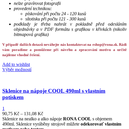
nelze gravírovat fotografii
provedení technikou:
pískování při počtu 24 - 120 kusů
sítotisku při počtu 121 - 300 kusů
podklady je třeba nahrát v pokladně před odesláním
objednávky a v PDF formátu s grafikou v křivkách (nikoliv
bitmapová grafika)
V případě dalších dotazů neváhejte nás kontaktovat na eshop@rona.sk. Rádi
vám poradíme a pomůžeme při návrhu a zpracování motivu a určitě
najdeme vhodné řešení.
Add to wishlist
Výběr možností
Sklenice na nápoje COOL 490ml s vlastním
potiskem
1
90,75
Kč
–
131,08
Kč
Sklenice na nealko a alko nápoje
RONA COOL
s objemem
490ml. Sklenice vyráběny strojově můžete
odekorovať vlastním