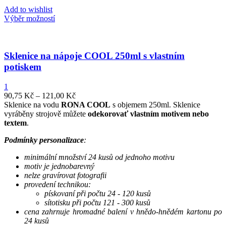
Add to wishlist
Výběr možností
Sklenice na nápoje COOL 250ml s vlastním
potiskem
1
90,75
Kč
–
121,00
Kč
Sklenice na vodu
RONA COOL
s objemem 250ml. Sklenice
vyráběny strojově můžete
odekorovať vlastním motivem nebo
textem
.
Podmínky personalizace
:
minimální množství 24 kusů od jednoho motivu
motiv je jednobarevný
nelze gravírovat fotografii
provedení technikou:
pískovaní při počtu 24 - 120 kusů
sítotisku při počtu 121 - 300 kusů
cena zahrnuje hromadné balení v hnědo-hnědém kartonu po
24 kusů