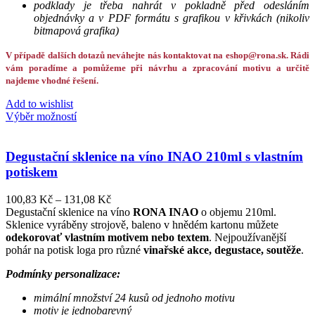
podklady je třeba nahrát v pokladně před odesláním
objednávky a v PDF formátu s grafikou v křivkách (nikoliv
bitmapová grafika)
V případě dalších dotazů neváhejte nás kontaktovat na eshop@rona.sk. Rádi
vám poradíme a pomůžeme při návrhu a zpracování motivu a určitě
najdeme vhodné řešení.
Add to wishlist
Výběr možností
Degustační sklenice na víno INAO 210ml s vlastním
potiskem
100,83
Kč
–
131,08
Kč
Degustační sklenice na víno
RONA INAO
o objemu 210ml.
Sklenice vyráběny strojově, baleno v hnědém kartonu můžete
odekorovať vlastním motivem nebo textem
. Nejpoužívanější
pohár na potisk loga pro různé
vinařské akce, degustace, soutěže
.
Podmínky personalizace:
mimální množství 24 kusů od jednoho motivu
motiv je jednobarevný