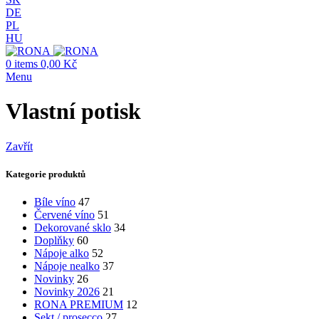
DE
PL
HU
0
items
0,00
Kč
Menu
Vlastní potisk
Zavřít
Kategorie produktů
Bíle víno
47
Červené víno
51
Dekorované sklo
34
Doplňky
60
Nápoje alko
52
Nápoje nealko
37
Novinky
26
Novinky 2026
21
RONA PREMIUM
12
Sekt / prosecco
27