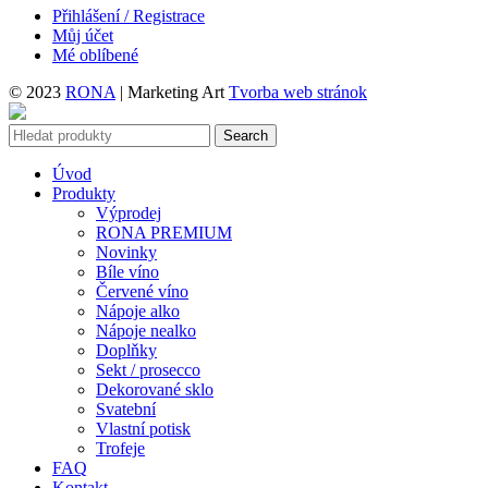
Přihlášení / Registrace
Můj účet
Mé oblíbené
© 2023
RONA
| Marketing Art
Tvorba web stránok
Search
Úvod
Produkty
Výprodej
RONA PREMIUM
Novinky
Bíle víno
Červené víno
Nápoje alko
Nápoje nealko
Doplňky
Sekt / prosecco
Dekorované sklo
Svatební
Vlastní potisk
Trofeje
FAQ
Kontakt