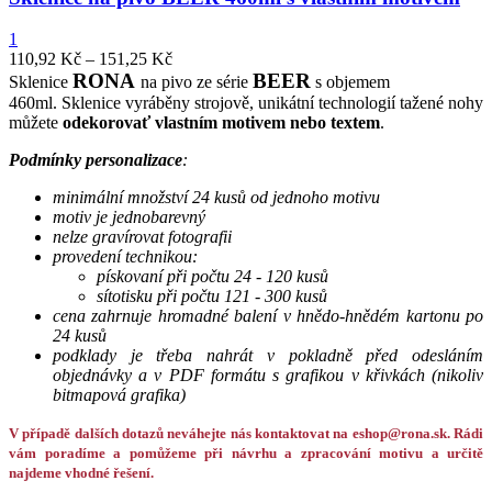
1
110,92
Kč
–
151,25
Kč
RONA
BEER
Sklenice
na pivo ze série
s objemem
460ml. Sklenice vyráběny strojově, unikátní technologií tažené nohy
můžete
odekorovať vlastním motivem nebo textem
.
Podmínky personalizace
:
minimální množství 24 kusů od jednoho motivu
motiv je jednobarevný
nelze gravírovat fotografii
provedení technikou:
pískovaní při počtu 24 - 120 kusů
sítotisku při počtu 121 - 300 kusů
cena zahrnuje hromadné balení v hnědo-hnědém kartonu po
24 kusů
podklady je třeba nahrát v pokladně před odesláním
objednávky a v PDF formátu s grafikou v křivkách (nikoliv
bitmapová grafika)
V případě dalších dotazů neváhejte nás kontaktovat na eshop@rona.sk. Rádi
vám poradíme a pomůžeme při návrhu a zpracování motivu a určitě
najdeme vhodné řešení.