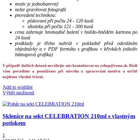
motiv je jednobarevný
nelze gravírovat fotografii
provedení technikou:
pískovaní při počtu 24 - 120 kusů
sítotisku při počtu 121 - 300 kusů
cena zahrnuje hromadné balení v hnědo-hnědém kartonu po
24 kusů
podklady je třeba nahrát v pokladně před odesláním
objednávky a v PDF formátu s grafikou v křivkách (nikoliv
bitmapová grafika)
V případě dalších dotazů neváhejte nás kontaktovat na eshop@rona.sk. Rádi
vám poradíme a pomůžeme při návrhu a zpracování motivu a určitě
najdeme vhodné řešení.
Add to wishlist
Výběr možností
Sklenice na sekt CELEBRATION 210ml s vlastným
potiskem
1