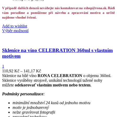
V případě dalších dotazů neváhejte nás kontaktovat na eshop@rona.sk. Rádi
vám poradíme a pomůžeme při návrhu a zpracování motivu a určitě
najdeme vhodné řešení.
Add to wishlist
Výběr možností
Sklenice na víno CELEBRATION 360ml s vlastním
motivem
1
110,92
Kč
–
141,17
Kč
Sklenice na bílé víno
RONA CELEBRATION
o objemu 360ml.
Sklenice vyráběny strojově, unikátní technologií tažené nohy
můžete
odekorovať vlastním motivem nebo textem
.
Podmínky personalizace
:
minimální množství 24 kusů od jednoho motivu
motiv je jednobarevný
nelze gravírovat fotografii
provedení technikou: