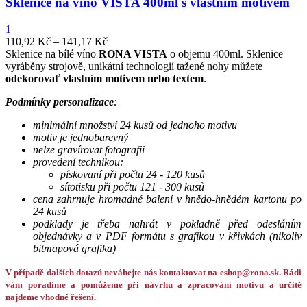
Sklenice na víno VISTA 400ml s vlastním motivem
1
110,92
Kč
–
141,17
Kč
Sklenice na bílé víno
RONA VISTA
o objemu 400ml. Sklenice
vyráběny strojově, unikátní technologií tažené nohy můžete
odekorovať vlastním motivem nebo textem
.
Podmínky personalizace
:
minimální množství 24 kusů od jednoho motivu
motiv je jednobarevný
nelze gravírovat fotografii
provedení technikou:
pískovaní při počtu 24 - 120 kusů
sítotisku při počtu 121 - 300 kusů
cena zahrnuje hromadné balení v hnědo-hnědém kartonu po
24 kusů
podklady je třeba nahrát v pokladně před odesláním
objednávky a v PDF formátu s grafikou v křivkách (nikoliv
bitmapová grafika)
V případě dalších dotazů neváhejte nás kontaktovat na eshop@rona.sk. Rádi
vám poradíme a pomůžeme při návrhu a zpracování motivu a určitě
najdeme vhodné řešení.