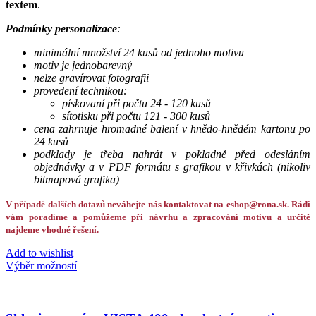
textem
.
Podmínky personalizace
:
minimální množství 24 kusů od jednoho motivu
motiv je jednobarevný
nelze gravírovat fotografii
provedení technikou:
pískovaní při počtu 24 - 120 kusů
sítotisku při počtu 121 - 300 kusů
cena zahrnuje hromadné balení v hnědo-hnědém kartonu po
24 kusů
podklady je třeba nahrát v pokladně před odesláním
objednávky a v PDF formátu s grafikou v křivkách (nikoliv
bitmapová grafika)
V případě dalších dotazů neváhejte nás kontaktovat na eshop@rona.sk. Rádi
vám poradíme a pomůžeme při návrhu a zpracování motivu a určitě
najdeme vhodné řešení.
Add to wishlist
Výběr možností