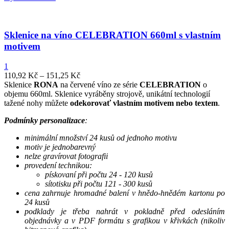
Sklenice na víno CELEBRATION 660ml s vlastním
motivem
1
110,92
Kč
–
151,25
Kč
Sklenice
RONA
na červené víno ze série
CELEBRATION
o
objemu 660ml. Sklenice vyráběny strojově, unikátní technologií
tažené nohy můžete
odekorovať vlastním motivem nebo textem
.
Podmínky personalizace
:
minimální množství 24 kusů od jednoho motivu
motiv je jednobarevný
nelze gravírovat fotografii
provedení technikou:
pískovaní při počtu 24 - 120 kusů
sítotisku při počtu 121 - 300 kusů
cena zahrnuje hromadné balení v hnědo-hnědém kartonu po
24 kusů
podklady je třeba nahrát v pokladně před odesláním
objednávky a v PDF formátu s grafikou v křivkách (nikoliv