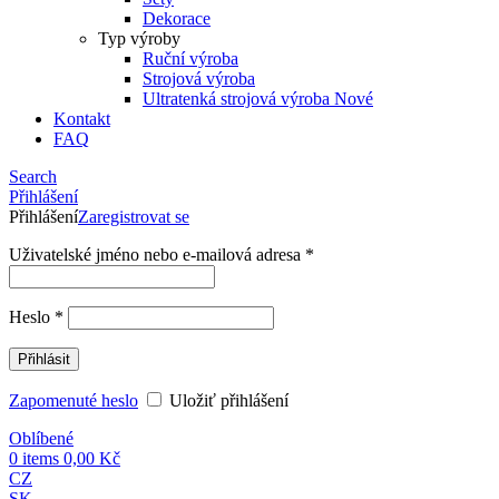
Dekorace
Typ výroby
Ruční výroba
Strojová výroba
Ultratenká strojová výroba
Nové
Kontakt
FAQ
Search
Přihlášení
Přihlášení
Zaregistrovat se
Uživatelské jméno nebo e-mailová adresa
*
Heslo
*
Přihlásit
Zapomenuté heslo
Uložiť přihlášení
Oblíbené
0
items
0,00
Kč
CZ
SK