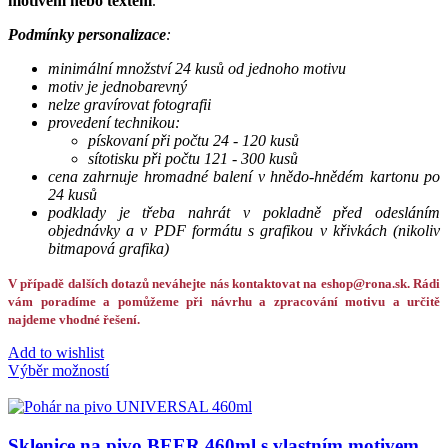
motivem nebo textem
.
Podmínky personalizace
:
minimální množství 24 kusů od jednoho motivu
motiv je jednobarevný
nelze gravírovat fotografii
provedení technikou:
pískovaní při počtu 24 - 120 kusů
sítotisku při počtu 121 - 300 kusů
cena zahrnuje hromadné balení v hnědo-hnědém kartonu po
24 kusů
podklady je třeba nahrát v pokladně před odesláním
objednávky a v PDF formátu s grafikou v křivkách (nikoliv
bitmapová grafika)
V případě dalších dotazů neváhejte nás kontaktovat na eshop@rona.sk. Rádi
vám poradíme a pomůžeme při návrhu a zpracování motivu a určitě
najdeme vhodné řešení.
Add to wishlist
Výběr možností
Sklenice na pivo BEER 460ml s vlastním motivem