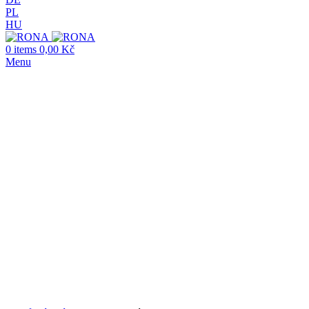
PL
HU
0
items
0,00
Kč
Menu
Click to enlarge