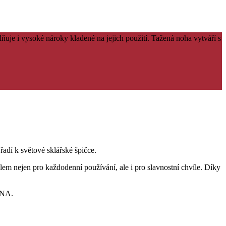
lňuje i vysoké nároky kladené na jejich použití. Tažená noha vytváří s
adí k světové sklářské špičce.
lem nejen pro každodenní používání, ale i pro slavnostní chvíle. Díky
ONA.