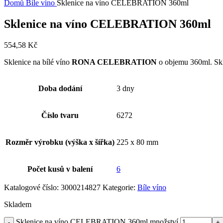
Domů
Bíle víno
Sklenice na víno CELEBRATION 360ml
Sklenice na víno CELEBRATION 360ml
554,58
Kč
Sklenice na bílé víno
RONA CELEBRATION
o objemu 360ml. Skle
Doba dodání
3 dny
Číslo tvaru
6272
Rozměr výrobku (výška x šířka)
225 x 80 mm
Počet kusů v balení
6
Katalogové číslo:
3000214827
Kategorie:
Bíle víno
Skladem
Sklenice na víno CELEBRATION 360ml množství