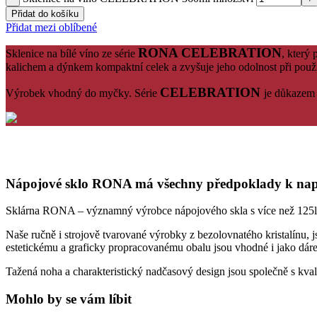
Přidat do košíku
Přidat mezi oblíbené
RONA CELEBRATION
Sklenice na bílé víno ze série
, který
kalichem a dýnkem kompaktní celek a zvyšuje jeho odolnost při použ
CELEBRATION
Výrobek vhodný do myčky. Série
je důkazem 
Nápojové sklo RONA má všechny předpoklady k napln
Sklárna RONA – významný výrobce nápojového skla s více než 125letou
Naše ručně i strojově tvarované výrobky z bezolovnatého kristalínu, j
estetickému a graficky propracovanému obalu jsou vhodné i jako dáre
Tažená noha a charakteristický nadčasový design jsou společně s kv
Mohlo by se vám líbit