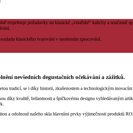
 plně respektuje požadavky na klasické „vinařské“ kalichy a současně sp
ívání.
souladu klasického tvarování v moderním zpracování.
ění nevšedních degustačních očekávání a zážitků.
 tradicí, se i díky historii, zkušenostem a technologickým inovacím ř
sou díky kvalitě, brilantnosti a špičkovému designu vyhledávaným artik
k.
alitou a odolností našeho skla hlavními prvky výjimečnosti produktů R