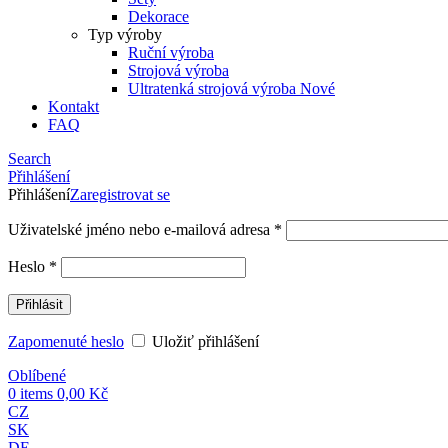
Dekorace
Typ výroby
Ruční výroba
Strojová výroba
Ultratenká strojová výroba
Nové
Kontakt
FAQ
Search
Přihlášení
Přihlášení
Zaregistrovat se
Uživatelské jméno nebo e-mailová adresa
*
Heslo
*
Přihlásit
Zapomenuté heslo
Uložiť přihlášení
Oblíbené
0
items
0,00
Kč
CZ
SK
DE