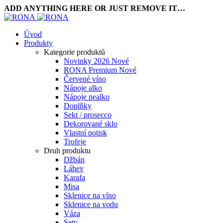
ADD ANYTHING HERE OR JUST REMOVE IT…
Úvod
Produkty
Kategorie produktů
Novinky 2026
Nové
RONA Premium
Nové
Červené víno
Nápoje alko
Nápoje nealko
Doplňky
Sekt / prosecco
Dekorované sklo
Vlastní potisk
Trofeje
Druh produktu
Džbán
Láhev
Karafa
Misa
Sklenice na víno
Sklenice na vodu
Váza
Sety