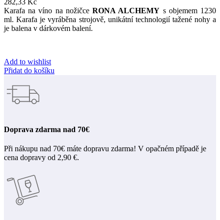
282,33
Kč
Karafa
na víno
na
nožičce
RONA
ALCHEMY
s
objemem
1230
ml
.
Karafa
je vyráběna
strojově
,
unikátní technologií
tažené
nohy
a
je balena
v
dárkovém
balení
.
Add to wishlist
Přidat do košíku
Doprava zdarma nad 70€
Při nákupu nad 70€ máte dopravu zdarma! V opačném případě je
cena dopravy od 2,90 €.