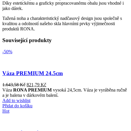
Díky estetickému a graficky propracovanému obalu jsou vhodné i
jako dárek.
Tažená noha a charakteristický nadčasový design jsou společně s
kvalitou a odolností našeho skla hlavními prvky výjimečnosti
produktů RONA.
Související produkty
-50%
Váza PREMIUM 24.5cm
1.643,58
Kč
821,79
Kč
Váza
RONA PREMIUM
vysoká 24,5cm. Váza je vyráběna ručně
a je balena v dárkovém balení.
Add to wishlist
Přidat do košíku
Hot