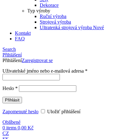
Dekorace
Typ výroby
Ruční výroba
Strojová výroba
Ultratenká strojová výroba
Nové
Kontakt
FAQ
Search
Přihlášení
Přihlášení
Zaregistrovat se
Uživatelské jméno nebo e-mailová adresa
*
Heslo
*
Přihlásit
Zapomenuté heslo
Uložiť přihlášení
Oblíbené
0
items
0,00
Kč
CZ
SK