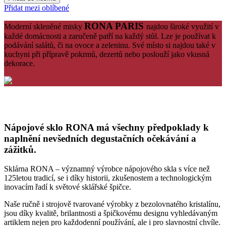
Přidat mezi oblíbené
RONA PARIS
Moderní skleněné misky
najdou široké využití v
každé domácnosti a zaručeně patří na každý stůl. Lze je používat k
podávání salátů, či na ovoce a zeleninu. Své místo si najdou také v
kuchyni při přípravě pokrmů, dezertů nebo poslouží jako vkusná
dekorace.
Nápojové sklo RONA má všechny předpoklady k
naplnění nevšedních degustačních očekávání a
zážitků.
Sklárna RONA – významný výrobce nápojového skla s více než
125letou tradicí, se i díky historii, zkušenostem a technologickým
inovacím řadí k světové sklářské špičce.
Naše ručně i strojově tvarované výrobky z bezolovnatého kristalínu,
jsou díky kvalitě, brilantnosti a špičkovému designu vyhledávaným
artiklem nejen pro každodenní používání, ale i pro slavnostní chvíle.