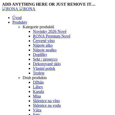
ADD ANYTHING HERE OR JUST REMOVE IT…
Úvod
Produkty
Kategorie produktů
Novinky 2026
Nové
RONA Premium
Nové
Červené víno
Nápoje alko
Nápoje nealko
Doplňky
Sekt / prosecco
Dekorované sklo
Vlastní potisk
Trofeje
Druh produktu
Džbán
Láhev
Karafa
Misa
Sklenice na víno
Sklenice na vodu
Váza
Sety