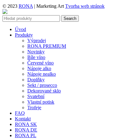
© 2023
RONA
| Marketing Art
Tvorba web stránok
Search
Úvod
Produkty
Výprodej
RONA PREMIUM
Novinky
Bíle víno
Červené víno
Nápoje alko
Nápoje nealko
Doplňky
Sekt / prosecco
Dekorované sklo
Svatební
Vlastní potisk
Trofeje
FAQ
Kontakt
RONA SK
RONA DE
RONA PL