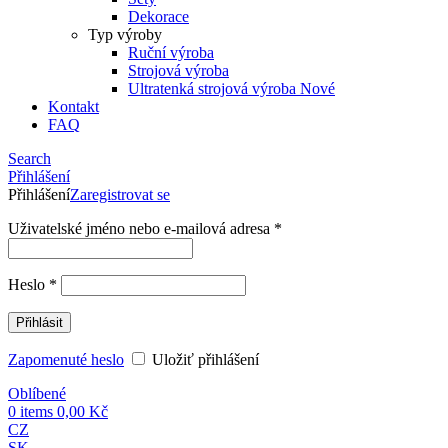
Dekorace
Typ výroby
Ruční výroba
Strojová výroba
Ultratenká strojová výroba
Nové
Kontakt
FAQ
Search
Přihlášení
Přihlášení
Zaregistrovat se
Uživatelské jméno nebo e-mailová adresa
*
Heslo
*
Přihlásit
Zapomenuté heslo
Uložiť přihlášení
Oblíbené
0
items
0,00
Kč
CZ
SK