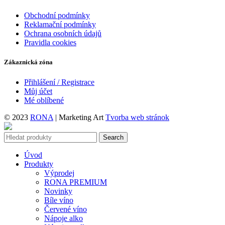
Obchodní podmínky
Reklamační podmínky
Ochrana osobních údajů
Pravidla cookies
Zákaznická zóna
Přihlášení / Registrace
Můj účet
Mé oblíbené
© 2023
RONA
| Marketing Art
Tvorba web stránok
Search
Úvod
Produkty
Výprodej
RONA PREMIUM
Novinky
Bíle víno
Červené víno
Nápoje alko