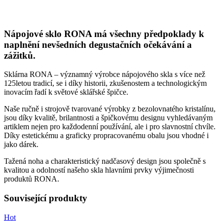
Nápojové sklo RONA má všechny předpoklady k
naplnění nevšedních degustačních očekávání a
zážitků.
Sklárna RONA – významný výrobce nápojového skla s více než
125letou tradicí, se i díky historii, zkušenostem a technologickým
inovacím řadí k světové sklářské špičce.
Naše ručně i strojově tvarované výrobky z bezolovnatého kristalínu,
jsou díky kvalitě, brilantnosti a špičkovému designu vyhledávaným
artiklem nejen pro každodenní používání, ale i pro slavnostní chvíle.
Díky estetickému a graficky propracovanému obalu jsou vhodné i
jako dárek.
Tažená noha a charakteristický nadčasový design jsou společně s
kvalitou a odolností našeho skla hlavními prvky výjimečnosti
produktů RONA.
Související produkty
Hot