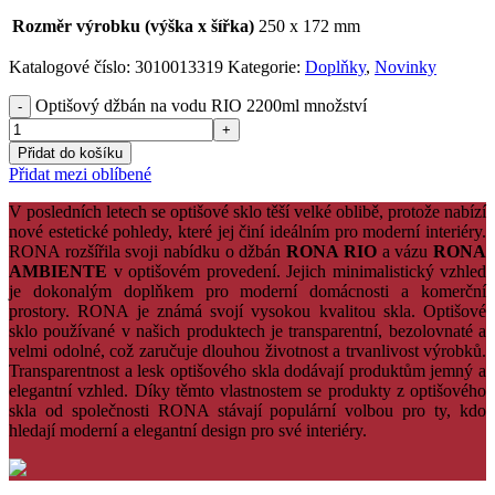
Rozměr výrobku (výška x šířka)
250 x 172 mm
Katalogové číslo:
3010013319
Kategorie:
Doplňky
,
Novinky
Optišový džbán na vodu RIO 2200ml množství
Přidat do košíku
Přidat mezi oblíbené
V posledních letech se optišové sklo těší velké oblibě, protože nabízí
nové estetické pohledy, které jej činí ideálním pro moderní interiéry.
RONA rozšířila svoji nabídku o džbán
RONA RIO
a vázu
RONA
AMBIENTE
v optišovém provedení. Jejich minimalistický vzhled
je dokonalým doplňkem pro moderní domácnosti a komerční
prostory. RONA je známá svojí vysokou kvalitou skla. Optišové
sklo používané v našich produktech je transparentní, bezolovnaté a
velmi odolné, což zaručuje dlouhou životnost a trvanlivost výrobků.
Transparentnost a lesk optišového skla dodávají produktům jemný a
elegantní vzhled. Díky těmto vlastnostem se produkty z optišového
skla od společnosti RONA stávají populární volbou pro ty, kdo
hledají moderní a elegantní design pro své interiéry.