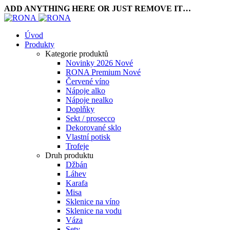
ADD ANYTHING HERE OR JUST REMOVE IT…
Úvod
Produkty
Kategorie produktů
Novinky 2026
Nové
RONA Premium
Nové
Červené víno
Nápoje alko
Nápoje nealko
Doplňky
Sekt / prosecco
Dekorované sklo
Vlastní potisk
Trofeje
Druh produktu
Džbán
Láhev
Karafa
Misa
Sklenice na víno
Sklenice na vodu
Váza
Sety