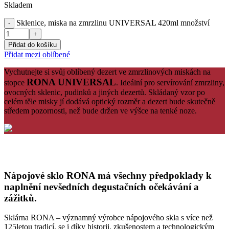
Skladem
Sklenice, miska na zmrzlinu UNIVERSAL 420ml množství
Přidat do košíku
Přidat mezi oblíbené
Vychutnejte si svůj oblíbený dezert ve zmrzlinových miskách na
RONA UNIVERSAL
stopce
. Ideální pro servírování zmrzliny,
ovocných sklenic, pudinků a jiných dezertů. Skládaný vzor po
celém těle misky jí dodává optický rozměr a dezert bude skutečně
středem pozornosti, než bude držen ve výšce na tenké noze.
Nápojové sklo RONA má všechny předpoklady k
naplnění nevšedních degustačních očekávání a
zážitků.
Sklárna RONA – významný výrobce nápojového skla s více než
125letou tradicí, se i díky historii, zkušenostem a technologickým