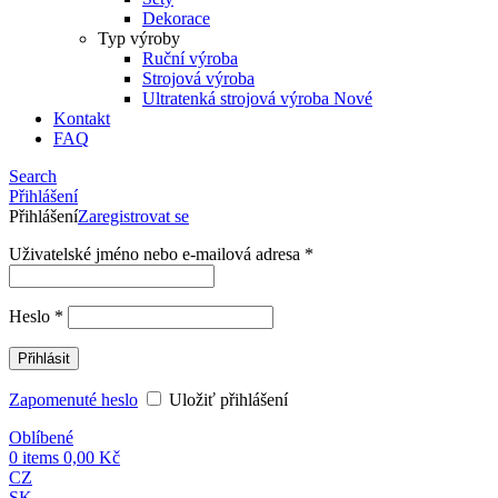
Dekorace
Typ výroby
Ruční výroba
Strojová výroba
Ultratenká strojová výroba
Nové
Kontakt
FAQ
Search
Přihlášení
Přihlášení
Zaregistrovat se
Uživatelské jméno nebo e-mailová adresa
*
Heslo
*
Přihlásit
Zapomenuté heslo
Uložiť přihlášení
Oblíbené
0
items
0,00
Kč
CZ
SK