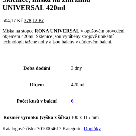
UNIVERSAL 420ml
504,17
Kč
378,12
Kč
Miska na stopce
RONA UNIVERSAL
v optišovém provedení
objemem 420ml.
Sklenice jsou vyráběny strojově unikátní
technologií tažené nohy a jsou baleny v dárkovém balení.
Doba dodání
3 dny
Objem
420 ml
Počet kusů v balení
6
Rozměr výrobku (výška x šířka)
100 x 115 mm
Katalogové číslo:
3010004617
Kategorie:
Doplňky