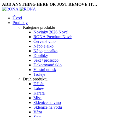
ADD ANYTHING HERE OR JUST REMOVE IT…
Úvod
Produkty
Kategorie produktů
Novinky 2026
Nové
RONA Premium
Nové
Červené víno
Nápoje alko
Nápoje nealko
Doplňky
Sekt / prosecco
Dekorované sklo
Vlastní potisk
Trofeje
Druh produktu
Džbán
Láhev
Karafa
Misa
Sklenice na víno
Sklenice na vodu
Váza
Sety