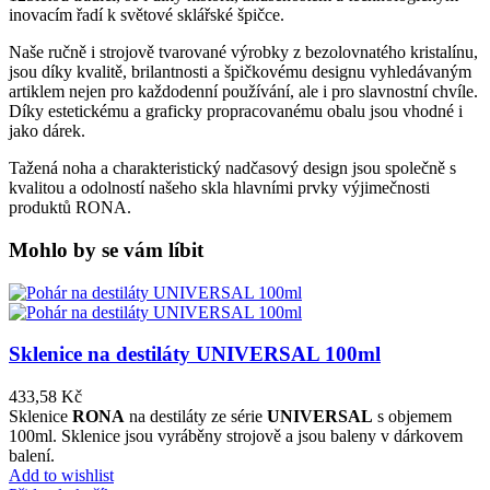
inovacím řadí k světové sklářské špičce.
Naše ručně i strojově tvarované výrobky z bezolovnatého kristalínu,
jsou díky kvalitě, brilantnosti a špičkovému designu vyhledávaným
artiklem nejen pro každodenní používání, ale i pro slavnostní chvíle.
Díky estetickému a graficky propracovanému obalu jsou vhodné i
jako dárek.
Tažená noha a charakteristický nadčasový design jsou společně s
kvalitou a odolností našeho skla hlavními prvky výjimečnosti
produktů RONA.
Mohlo by se vám líbit
Sklenice na destiláty UNIVERSAL 100ml
433,58
Kč
Sklenice
RONA
na destiláty ze série
UNIVERSAL
s objemem
100ml. Sklenice jsou vyráběny strojově a jsou baleny v dárkovem
balení.
Add to wishlist