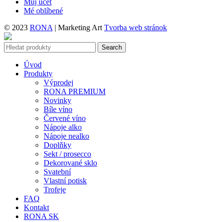
Můj účet
Mé oblíbené
© 2023
RONA
| Marketing Art
Tvorba web stránok
Search
Úvod
Produkty
Výprodej
RONA PREMIUM
Novinky
Bíle víno
Červené víno
Nápoje alko
Nápoje nealko
Doplňky
Sekt / prosecco
Dekorované sklo
Svatební
Vlastní potisk
Trofeje
FAQ
Kontakt
RONA SK