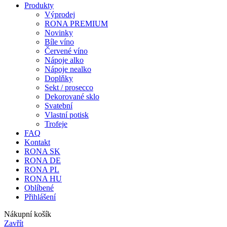
Produkty
Výprodej
RONA PREMIUM
Novinky
Bíle víno
Červené víno
Nápoje alko
Nápoje nealko
Doplňky
Sekt / prosecco
Dekorované sklo
Svatební
Vlastní potisk
Trofeje
FAQ
Kontakt
RONA SK
RONA DE
RONA PL
RONA HU
Oblíbené
Přihlášení
Nákupní košík
Zavřít