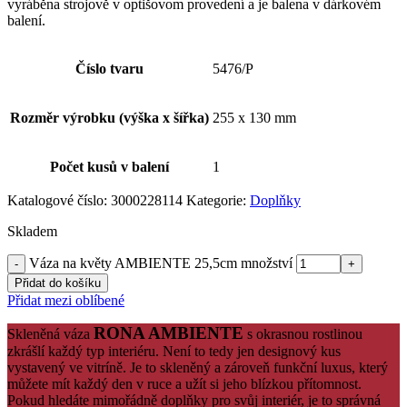
vyráběna strojově v optišovom provedení a je balena v dárkovém
balení.
Číslo tvaru
5476/P
Rozměr výrobku (výška x šířka)
255 x 130 mm
Počet kusů v balení
1
Katalogové číslo:
3000228114
Kategorie:
Doplňky
Skladem
Váza na květy AMBIENTE 25,5cm množství
Přidat do košíku
Přidat mezi oblíbené
RONA AMBIENTE
Skleněná váza
s okrasnou rostlinou
zkrášlí každý typ interiéru. Není to tedy jen designový kus
vystavený ve vitríně. Je to skleněný a zároveň funkční luxus, který
můžete mít každý den v ruce a užít si jeho blízkou přítomnost.
Pokud hledáte mimořádně doplňky pro svůj interiér, je to správná