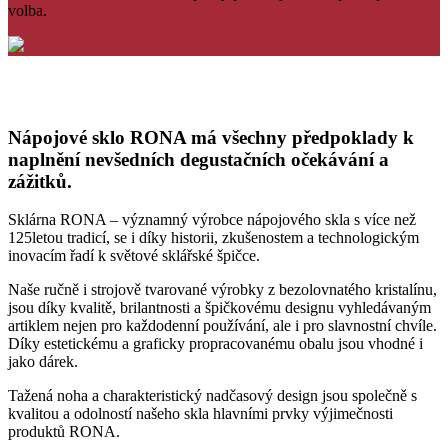
volba.
Nápojové sklo RONA má všechny předpoklady k
naplnění nevšedních degustačních očekávání a
zážitků.
Sklárna RONA – významný výrobce nápojového skla s více než
125letou tradicí, se i díky historii, zkušenostem a technologickým
inovacím řadí k světové sklářské špičce.
Naše ručně i strojově tvarované výrobky z bezolovnatého kristalínu,
jsou díky kvalitě, brilantnosti a špičkovému designu vyhledávaným
artiklem nejen pro každodenní používání, ale i pro slavnostní chvíle.
Díky estetickému a graficky propracovanému obalu jsou vhodné i
jako dárek.
Tažená noha a charakteristický nadčasový design jsou společně s
kvalitou a odolností našeho skla hlavními prvky výjimečnosti
produktů RONA.