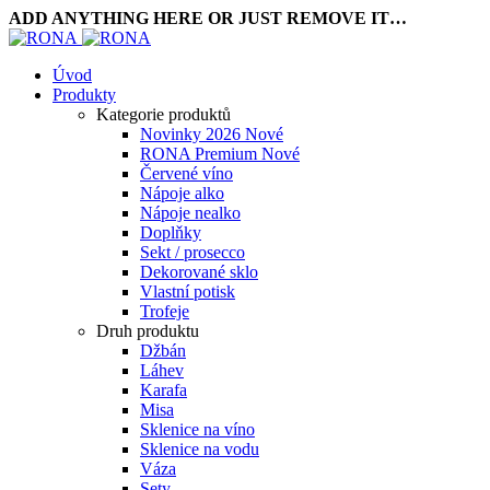
ADD ANYTHING HERE OR JUST REMOVE IT…
Úvod
Produkty
Kategorie produktů
Novinky 2026
Nové
RONA Premium
Nové
Červené víno
Nápoje alko
Nápoje nealko
Doplňky
Sekt / prosecco
Dekorované sklo
Vlastní potisk
Trofeje
Druh produktu
Džbán
Láhev
Karafa
Misa
Sklenice na víno
Sklenice na vodu
Váza
Sety