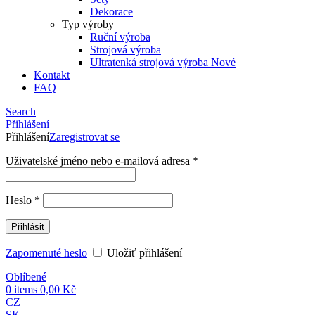
Dekorace
Typ výroby
Ruční výroba
Strojová výroba
Ultratenká strojová výroba
Nové
Kontakt
FAQ
Search
Přihlášení
Přihlášení
Zaregistrovat se
Uživatelské jméno nebo e-mailová adresa
*
Heslo
*
Přihlásit
Zapomenuté heslo
Uložiť přihlášení
Oblíbené
0
items
0,00
Kč
CZ
SK