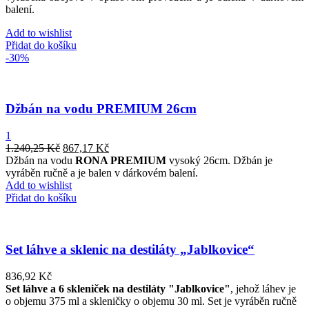
balení
.
Add to wishlist
Přidat do košíku
-30%
Džbán na vodu PREMIUM 26cm
1
1.240,25
Kč
867,17
Kč
Džbán na vodu
RONA PREMIUM
vysoký 26cm. Džbán je
vyráběn ručně a je balen v dárkovém balení.
Add to wishlist
Přidat do košíku
Set láhve a sklenic na destiláty „Jablkovice“
836,92
Kč
Set láhve a 6 skleniček na destiláty "Jablkovice"
, jehož láhev je
o objemu 375 ml a skleničky o objemu 30 ml. Set je vyráběn ručně