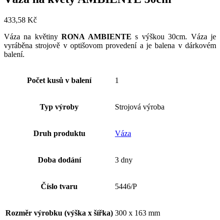
433,58
Kč
Váza
na
květiny
RONA
AMBIENTE
s výškou
30
cm
.
Váza
je
vyráběna
strojově
v
optišovom
provedení
a
je balena
v
dárkovém
balení
.
Počet kusů v balení
1
Typ výroby
Strojová výroba
Druh produktu
Váza
Doba dodání
3 dny
Číslo tvaru
5446/P
Rozměr výrobku (výška x šířka)
300 x 163 mm