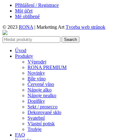
Přihlášení / Registrace
Můj účet
Mé oblíbené
© 2023
RONA
| Marketing Art
Tvorba web stránok
Search
Úvod
Produkty
Výprodej
RONA PREMIUM
Novinky
Bíle víno
Červené víno
Nápoje alko
Nápoje nealko
Doplňky
Sekt / prosecco
Dekorované sklo
Svatební
Vlastní potisk
Trofeje
FAQ