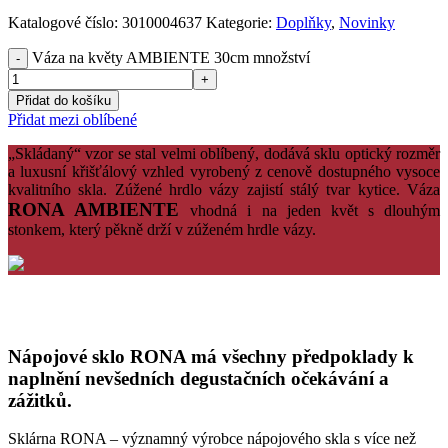
Katalogové číslo:
3010004637
Kategorie:
Doplňky
,
Novinky
Váza na květy AMBIENTE 30cm množství
Přidat do košíku
Přidat mezi oblíbené
„Skládaný“ vzor se stal velmi oblíbený, dodává sklu optický rozměr
a luxusní křišťálový vzhled vyrobený z cenově dostupného vysoce
kvalitního skla.
Zúžené hrdlo vázy zajistí stálý tvar kytice.
Váza
RONA AMBIENTE
vhodná i na jeden květ s dlouhým
stonkem, který pěkně drží v zúženém hrdle vázy.
Nápojové sklo RONA má všechny předpoklady k
naplnění nevšedních degustačních očekávání a
zážitků.
Sklárna RONA – významný výrobce nápojového skla s více než