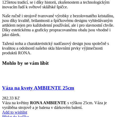
125letou tradicí, se i díky historii, zkušenostem a technologickým
inovacím řadí k světové sklářské špičce.
Naše ručně i strojově tvarované výrobky z bezolovnatého kristalínu,
jsou díky kvalitě, brilantnosti a špičkovému designu vyhledávaným
artiklem nejen pro každodenní používání, ale i pro slavnostní chvíle.
Díky estetickému a graficky propracovanému obalu jsou vhodné i
jako dárek.
Tažená noha a charakteristický nadčasový design jsou společně s
kvalitou a odolností našeho skla hlavními prvky výjimečnosti
produktů RONA.
Mohlo by se vám líbit
Váza na kvety AMBIENTE 25cm
282,33
Kč
Váza na květiny
RONA AMBIENTE
s výškou 25cm. Váza je
vyráběna strojově a je balena v dárkovém balení.
Add to wishlist
Přidat do košíku