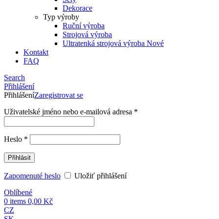
Dekorace
Typ výroby
Ruční výroba
Strojová výroba
Ultratenká strojová výroba
Nové
Kontakt
FAQ
Search
Přihlášení
Přihlášení
Zaregistrovat se
Uživatelské jméno nebo e-mailová adresa
*
Heslo
*
Přihlásit
Zapomenuté heslo
Uložiť přihlášení
Oblíbené
0
items
0,00
Kč
CZ
SK