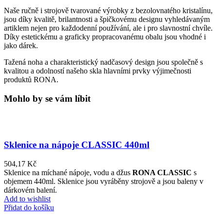
Naše ručně i strojově tvarované výrobky z bezolovnatého kristalínu,
jsou díky kvalitě, brilantnosti a špičkovému designu vyhledávaným
artiklem nejen pro každodenní používání, ale i pro slavnostní chvíle.
Díky estetickému a graficky propracovanému obalu jsou vhodné i
jako dárek.
Tažená noha a charakteristický nadčasový design jsou společně s
kvalitou a odolností našeho skla hlavními prvky výjimečnosti
produktů RONA.
Mohlo by se vám líbit
Sklenice na nápoje CLASSIC 440ml
504,17
Kč
Sklenice na míchané nápoje, vodu a džus
RONA CLASSIC
s
objemem 440ml. Sklenice jsou vyráběny strojově a jsou baleny v
dárkovém balení.
Add to wishlist
Přidat do košíku