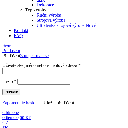
Dekorace
Typ výroby
Ruční výroba
Strojová výroba
Ultratenká strojová výroba
Nové
Kontakt
FAQ
Search
Přihlášení
Přihlášení
Zaregistrovat se
Uživatelské jméno nebo e-mailová adresa
*
Heslo
*
Přihlásit
Zapomenuté heslo
Uložiť přihlášení
Oblíbené
0
items
0,00
Kč
CZ
SK