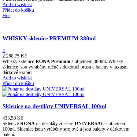
Add to wishlist
Přidat do košíku
Hot
WHISKY sklenice PREMIUM 380ml
4
2.268,75
Kč
Whisky sklenice
RONA Premium
s objemem 380ml.
Whisky
sklenice jsou vyráběny ručně s dekorací brusu a baleny v luxusní
dárkové krabici.
Add to wishlist
Přidat do košíku
Sklenice na destiláty UNIVERSAL 100ml
433,58
Kč
Sklenice
RONA
na destiláty ze série
UNIVERSAL
s objemem
100ml. Sklenice jsou vyráběny strojově a jsou baleny v dárkovem
balení.