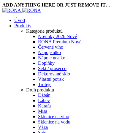
ADD ANYTHING HERE OR JUST REMOVE IT…
Úvod
Produkty
Kategorie produktů
Novinky 2026
Nové
RONA Premium
Nové
Červené víno
Nápoje alko
Nápoje nealko
Doplňky
Sekt / prosecco
Dekorované sklo
Vlastní potisk
Trofeje
Druh produktu
Džbán
Láhev
Karafa
Misa
Sklenice na víno
Sklenice na vodu
Váza
Sety