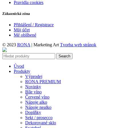
Pravidla cookies
Zákaznická zóna
Přihlášení / Registrace
Můj účet
Mé oblíbené
© 2023
RONA
| Marketing Art
Tvorba web stránok
Search
Úvod
Produkty
Výprodej
RONA PREMIUM
Novinky
Bíle víno
Červené víno
Nápoje alko
Nápoje nealko
Doplňky
Sekt / prosecco
Dekorované sklo
Svatební