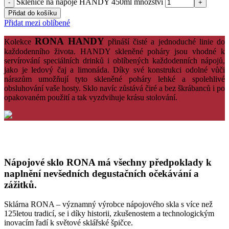
Sklenice na nápoje HANDY 450ml množství
Přidat do košíku
Přidat mezi oblíbené
RONA
HANDY
Kolekce
přináší
čisté
a
jednoduché
linie
do
každodenního
života.
HANDY
skleněné
poháry jsou
vhodné
k
servírování
speciálních
drinků
i
oblíbených
každodenních
nápojů,
jako
je
ledový
čaj
a
limonáda
.
Díky své
konstrukci
odolné
vůči
nárazům
umožňují tyto
skleněné
poháry
lehké
a
spolehlivé
obsluhování
vaše hosty
.
Sklo
navíc
zůstává
čiré
a
bez
škrábanců
i
po
opakovaném použití
a
tak
vyzdvihuje
krásu
stolování.
Nápojové sklo RONA má všechny předpoklady k
naplnění nevšedních degustačních očekávání a
zážitků.
Sklárna RONA – významný výrobce nápojového skla s více než
125letou tradicí, se i díky historii, zkušenostem a technologickým
inovacím řadí k světové sklářské špičce.