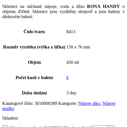
Sklenice na míchané nápoje, vodu a džus
RONA HANDY
o
objemu 450ml. Sklenice jsou vyráběny strojově a jsou baleny v
dárkovém balení.
Číslo tvaru
8413
Rozměr výrobku (výška x šířka)
150 x 76 mm
Objem
450 ml
Počet kusů v balení
6
Doba dodání
3 dny
Katalogové číslo:
3010000389
Kategorie:
Nápoje alko
,
Nápoje
nealko
Skladem