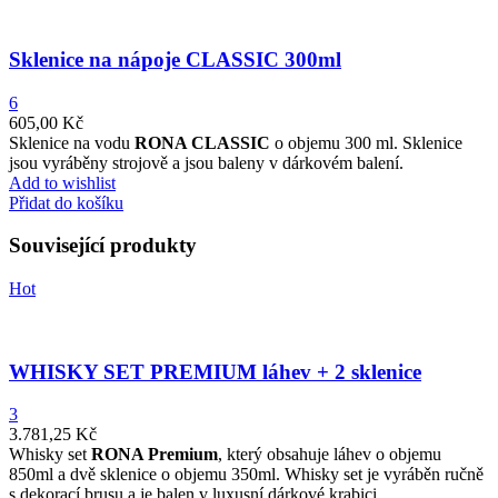
Sklenice na nápoje CLASSIC 300ml
6
605,00
Kč
Sklenice na vodu
RONA CLASSIC
o objemu 300 ml. Sklenice
jsou vyráběny strojově a jsou baleny v dárkovém balení.
Add to wishlist
Přidat do košíku
Související produkty
Hot
WHISKY SET PREMIUM láhev + 2 sklenice
3
3.781,25
Kč
Whisky set
RONA Premium
, který obsahuje láhev o objemu
850ml a dvě sklenice o objemu 350ml.
Whisky set je vyráběn ručně
s dekorací brusu a je balen v luxusní dárkové krabici.