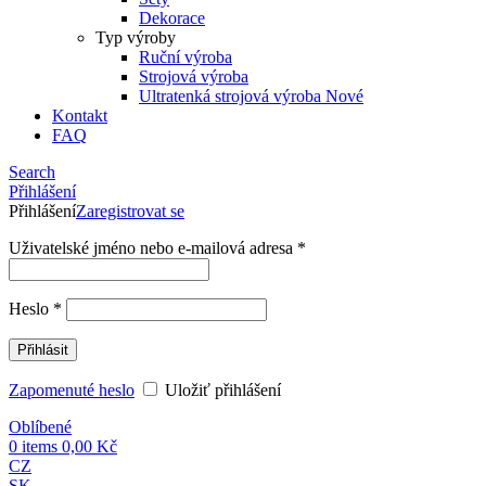
Dekorace
Typ výroby
Ruční výroba
Strojová výroba
Ultratenká strojová výroba
Nové
Kontakt
FAQ
Search
Přihlášení
Přihlášení
Zaregistrovat se
Uživatelské jméno nebo e-mailová adresa
*
Heslo
*
Přihlásit
Zapomenuté heslo
Uložiť přihlášení
Oblíbené
0
items
0,00
Kč
CZ
SK