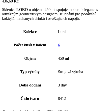
436,60
Kč
Sklenice
LORD
o objemu 450 ml spojuje moderní eleganci s
odvážným geometrickým designem. Je ideální pro podávání
koktejlů, míchaných drinků i osvěžujících nápojů.
Kolekce
Lord
Počet kusů v balení
6
Objem
450 ml
Typ výroby
Strojová výroba
Doba dodání
3 dny
Číslo tvaru
8412