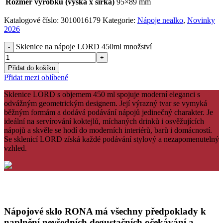
Rozměr výrobku (výška x šířka)
95×89 mm
Katalogové číslo:
3010016179
Kategorie:
Nápoje nealko
,
Novinky
2026
Sklenice na nápoje LORD 450ml množství
Přidat do košíku
Přidat mezi oblíbené
Sklenice LORD s objemem 450 ml spojuje moderní eleganci s
odvážným geometrickým designem. Její výrazný tvar se vymyká
běžným formám a dodává podávání nápojů jedinečný charakter. Je
ideální na servírování koktejlů, míchaných drinků i osvěžujících
nápojů a skvěle se hodí do moderních interiérů, barů i domácností.
Se sklenicí LORD získá každé podávání stylový a nezapomenutelný
vzhled.
Nápojové sklo RONA má všechny předpoklady k
naplnění nevšedních degustačních očekávání a