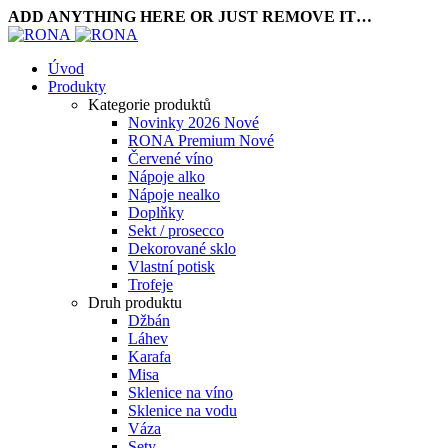
ADD ANYTHING HERE OR JUST REMOVE IT…
Úvod
Produkty
Kategorie produktů
Novinky 2026
Nové
RONA Premium
Nové
Červené víno
Nápoje alko
Nápoje nealko
Doplňky
Sekt / prosecco
Dekorované sklo
Vlastní potisk
Trofeje
Druh produktu
Džbán
Láhev
Karafa
Misa
Sklenice na víno
Sklenice na vodu
Váza
Sety