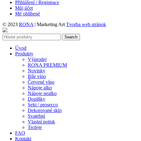
Přihlášení / Registrace
Můj účet
Mé oblíbené
© 2023
RONA
| Marketing Art
Tvorba web stránok
Search
Úvod
Produkty
Výprodej
RONA PREMIUM
Novinky
Bíle víno
Červené víno
Nápoje alko
Nápoje nealko
Doplňky
Sekt / prosecco
Dekorované sklo
Svatební
Vlastní potisk
Trofeje
FAQ
Kontakt