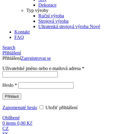
Dekorace
Typ výroby
Ruční výroba
Strojová výroba
Ultratenká strojová výroba
Nové
Kontakt
FAQ
Search
Přihlášení
Přihlášení
Zaregistrovat se
Uživatelské jméno nebo e-mailová adresa
*
Heslo
*
Přihlásit
Zapomenuté heslo
Uložiť přihlášení
Oblíbené
0
items
0,00
Kč
CZ
SK