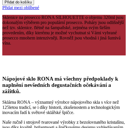
Přidat do košíku
Přidat mezi oblíbené
Sklenice na prosecco RONA SILHOUETTE o objemu 320ml jsou
dokonalým výběrem pro populární prosecco.
Poháry jsou odlišnější
než tzv. sklenice.
flétně na šampaňské, zejména svým širším
provedením, díky kterému je možné vychutnat si Vámi vybrané
prosecco mnohem intenzivněji.
Rovněž jsou vhodná i jiná šumivá
vína.
Nápojové sklo RONA má všechny předpoklady k
naplnění nevšedních degustačních očekávání a
zážitků.
Sklárna RONA – významný výrobce nápojového skla s více než
125letou tradicí, se i díky historii, zkušenostem a technologickým
inovacím řadí k světové sklářské špičce.
Naše ručně i strojově tvarované výrobky z bezolovnatého kristalínu,
jsou díky kvalitě, brilantnosti a špičkovému designu vyhledávaným