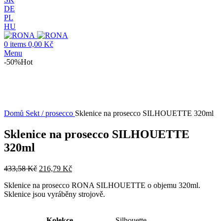
DE
PL
HU
0
items
0,00
Kč
Menu
-50%
Hot
-50%
Hot
Click to enlarge
Domů
Sekt / prosecco
Sklenice na prosecco SILHOUETTE 320ml
Sklenice na prosecco SILHOUETTE
320ml
433,58
Kč
216,79
Kč
Sklenice na prosecco RONA SILHOUETTE o objemu 320ml.
Sklenice jsou vyráběny strojově.
Kolekce
Silhouette