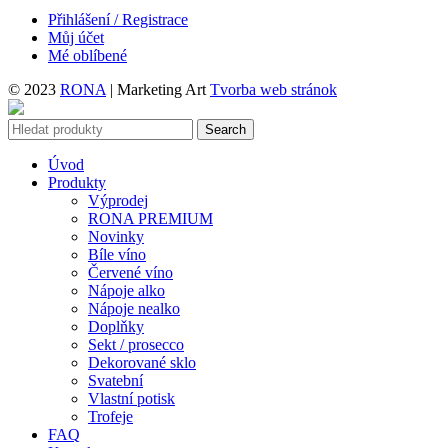
Přihlášení / Registrace
Můj účet
Mé oblíbené
© 2023
RONA
| Marketing Art
Tvorba web stránok
Search
Úvod
Produkty
Výprodej
RONA PREMIUM
Novinky
Bíle víno
Červené víno
Nápoje alko
Nápoje nealko
Doplňky
Sekt / prosecco
Dekorované sklo
Svatební
Vlastní potisk
Trofeje
FAQ