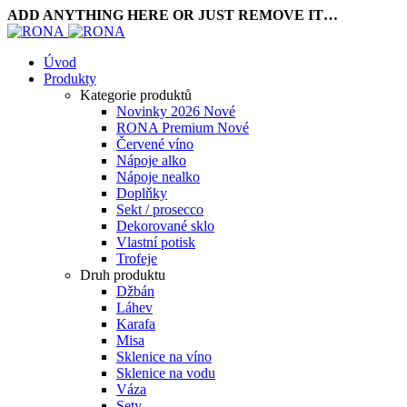
ADD ANYTHING HERE OR JUST REMOVE IT…
Úvod
Produkty
Kategorie produktů
Novinky 2026
Nové
RONA Premium
Nové
Červené víno
Nápoje alko
Nápoje nealko
Doplňky
Sekt / prosecco
Dekorované sklo
Vlastní potisk
Trofeje
Druh produktu
Džbán
Láhev
Karafa
Misa
Sklenice na víno
Sklenice na vodu
Váza
Sety