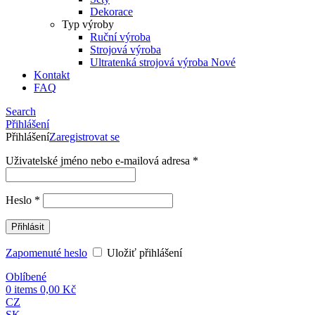
Dekorace
Typ výroby
Ruční výroba
Strojová výroba
Ultratenká strojová výroba
Nové
Kontakt
FAQ
Search
Přihlášení
Přihlášení
Zaregistrovat se
Uživatelské jméno nebo e-mailová adresa
*
Heslo
*
Přihlásit
Zapomenuté heslo
Uložiť přihlášení
Oblíbené
0
items
0,00
Kč
CZ
SK