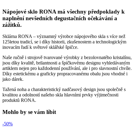
Nápojové sklo RONA má všechny předpoklady k
naplnění nevšedních degustačních očekávání a
zážitků.
Sklárna RONA – významný výrobce nápojového skla s více než
125letou tradicí, se i díky historii, zkušenostem a technologickým
inovacím řadí k světové sklářské špičce.
Naše ručně i strojově tvarované výrobky z bezolovnatého kristalínu,
jsou díky kvalitě, brilantnosti a špičkovému designu vyhledávaným
artiklem nejen pro každodenní používání, ale i pro slavnostní chvíle.
Díky estetickému a graficky propracovanému obalu jsou vhodné i
jako dárek.
Tažená noha a charakteristický nadčasový design jsou společně s
kvalitou a odolností našeho skla hlavními prvky výjimečnosti
produktů RONA.
Mohlo by se vám líbit
-50%