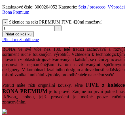
Katalogové číslo:
3000204052
Kategorie:
Sekt / prosecco
,
Výprodej
Rona Premium
Sklenice na sekt PREMIUM FIVE 420ml množství
Přidat do košíku
Přidat mezi oblíbené
RONA ve své více než 130. leté tradici zachovává a rozvíjí
sortiment ručně foukaných výrobků. Vzhledem k technologickým
inovacím v oblasti strojově tvarovaných kalíšků, se ruční zpracování
posouvá k nejnáročnějším tvarům navrhovanými špičkovými
designéry. V kombinaci kvalitního designu a dovednosti sklářských
mistrů vznikají unikátní výrobky pro odběratele na celém světě.
FIVE
z
kolekce
Pokud máte
rádi
originální kousky
,
série
RONA
PREMIUM
je
to
pravé
!
Zaujme
na
první pohled
tzv
.
„k
řivou
„
nohou
, jejíž
provedení
je možné pouze
ručním
zpracováním.