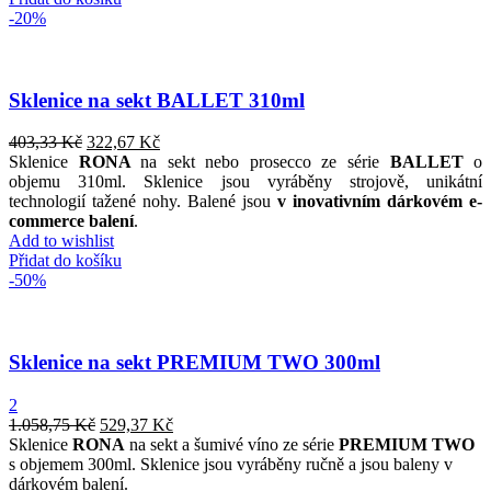
-20%
Sklenice na sekt BALLET 310ml
403,33
Kč
322,67
Kč
Sklenice
RONA
na sekt
nebo
prosecco
ze
série
BALLET
o
objemu
310ml
.
Sklenice
jsou vyráběny
strojově
,
unikátní
technologií
tažené
nohy
.
Balené
jsou
v inovativním
dárkovém
e
-
commerce
balení
.
Add to wishlist
Přidat do košíku
-50%
Sklenice na sekt PREMIUM TWO 300ml
2
1.058,75
Kč
529,37
Kč
Sklenice
RONA
na sekt a šumivé víno ze série
PREMIUM TWO
s objemem 300ml. Sklenice jsou vyráběny ručně a jsou baleny v
dárkovém balení.