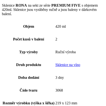
Sklenice
RONA
na sekt ze série
PREMIUM FIVE
s objemem
420ml. Sklenice jsou vyráběny ručně a jsou baleny v dárkovém
balení.
Objem
420 ml
Počet kusů v balení
2
Typ výroby
Ruční výroba
Druh produktu
Sklenice na víno
Doba dodání
3 dny
Číslo tvaru
3068
Rozměr výrobku (výška x šířka)
219 x 123 mm