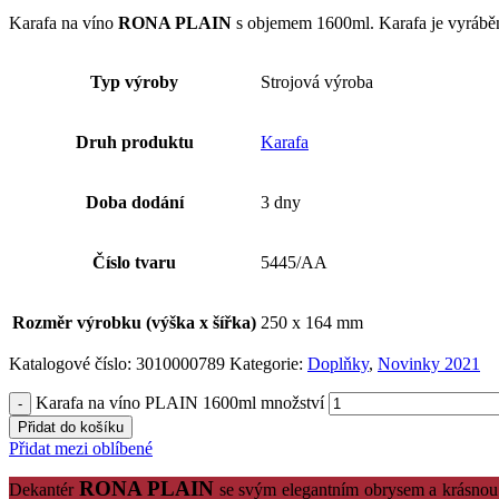
Karafa
na víno
RONA
PLAIN
s
objemem
1600ml
.
Karafa
je vyrábě
Typ výroby
Strojová výroba
Druh produktu
Karafa
Doba dodání
3 dny
Číslo tvaru
5445/AA
Rozměr výrobku (výška x šířka)
250 x 164 mm
Katalogové číslo:
3010000789
Kategorie:
Doplňky
,
Novinky 2021
Karafa na víno PLAIN 1600ml množství
Přidat do košíku
Přidat mezi oblíbené
RONA
PLAIN
Dekantér
se svým
elegantním
obrysem
a
krásnou