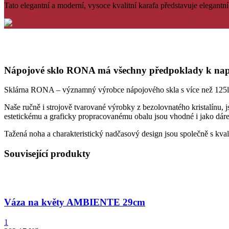
Tato elegantní
a
moderní
, vysoce
kvalitní
karafa
představuje elegantní
Nápojové sklo RONA má všechny předpoklady k napln
Sklárna RONA – významný výrobce nápojového skla s více než 125letou
Naše ručně i strojově tvarované výrobky z bezolovnatého kristalínu, j
estetickému a graficky propracovanému obalu jsou vhodné i jako dáre
Tažená noha a charakteristický nadčasový design jsou společně s kv
Související produkty
Váza na květy AMBIENTE 29cm
1