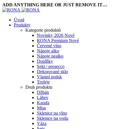
ADD ANYTHING HERE OR JUST REMOVE IT…
Úvod
Produkty
Kategorie produktů
Novinky 2026
Nové
RONA Premium
Nové
Červené víno
Nápoje alko
Nápoje nealko
Doplňky
Sekt / prosecco
Dekorované sklo
Vlastní potisk
Trofeje
Druh produktu
Džbán
Láhev
Karafa
Misa
Sklenice na víno
Sklenice na vodu
Váza
Sety