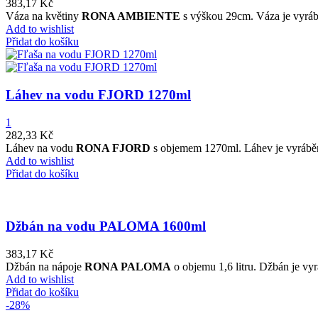
383,17
Kč
Váza na květiny
RONA AMBIENTE
s výškou 29cm. Váza je vyrábě
Add to wishlist
Přidat do košíku
Láhev na vodu FJORD 1270ml
1
282,33
Kč
Láhev na vodu
RONA FJORD
s objemem 1270ml. Láhev je vyráběna
Add to wishlist
Přidat do košíku
Džbán na vodu PALOMA 1600ml
383,17
Kč
Džbán
na nápoje
RONA
PALOMA
o objemu
1,6
litru
.
Džbán
je
vyr
Add to wishlist
Přidat do košíku
-28%