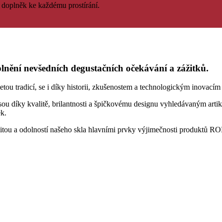
doplněk
ke každému
prostírání
.
ění nevšedních degustačních očekávání a zážitků.
 tradicí, se i díky historii, zkušenostem a technologickým inovacím ř
sou díky kvalitě, brilantnosti a špičkovému designu vyhledávaným artik
k.
alitou a odolností našeho skla hlavními prvky výjimečnosti produktů R