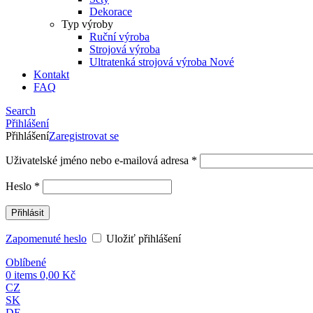
Dekorace
Typ výroby
Ruční výroba
Strojová výroba
Ultratenká strojová výroba
Nové
Kontakt
FAQ
Search
Přihlášení
Přihlášení
Zaregistrovat se
Uživatelské jméno nebo e-mailová adresa
*
Heslo
*
Přihlásit
Zapomenuté heslo
Uložiť přihlášení
Oblíbené
0
items
0,00
Kč
CZ
SK
DE