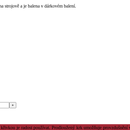
na
strojově
a
je balena
v
dárkovém
balení
.
křivkou
je
radost
používat.
Prodloužený
krk
umožňuje
provzdušnění